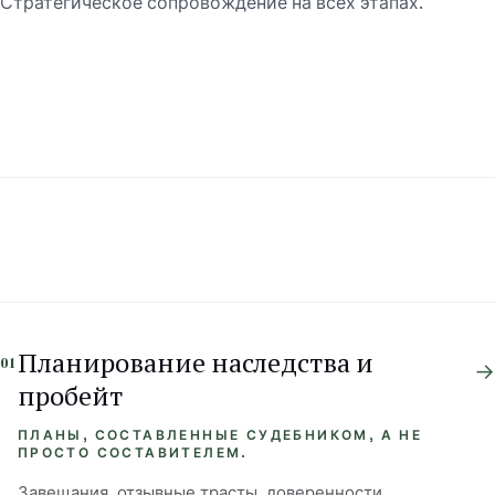
Стратегическое сопровождение на всех этапах.
Общие коммерческие споры
Цены
Ресурсы
Калькулятор пробейта
Калькулятор стоимости пробейта
Кто наследует без завещания?
Какой план наследства нужен?
Планирование наследства и
01
→
пробейт
Чек-лист планирования
Сколько стоит пробейт
ПЛАНЫ, СОСТАВЛЕННЫЕ СУДЕБНИКОМ, А НЕ
ПРОСТО СОСТАВИТЕЛЕМ.
Набор по планированию наследства
Завещания, отзывные трасты, доверенности,