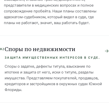
представители в медицинских вопросах и полное
Набор исполнителя завещания
сопровождение пробейта. Наши планы составлены
адвокатом-судебником, который видел в суде, где
Как выбрать адвоката
планы не работают, значит, ваш работать будет.
Контакты
Поиск
Споры по недвижимости
02
→
ЗАЩИТА ИМУЩЕСТВЕННЫХ ИНТЕРЕСОВ В СУДЕ.
(954) 281-8888
Споры о задатке, дефекты титула, взыскание по
ипотеке и защита от него, иски о титуле, разделы
EN
имущества. Представляем покупателей, продавцов,
кредиторов и застройщиков в окружных судах Южной
Флориды.