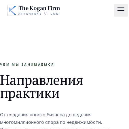
Skip to main content
The Kogan Firm
ATTORNEYS AT LAW
Главная
Обо мне
ЧЕМ МЫ ЗАНИМАЕМСЯ
Практика
Направления
Наследство и пробейт
практики
Корпоративные сделки
Споры по недвижимости
От создания нового бизнеса до ведения
Деловые и договорные споры
многомиллионного спора по недвижимости.