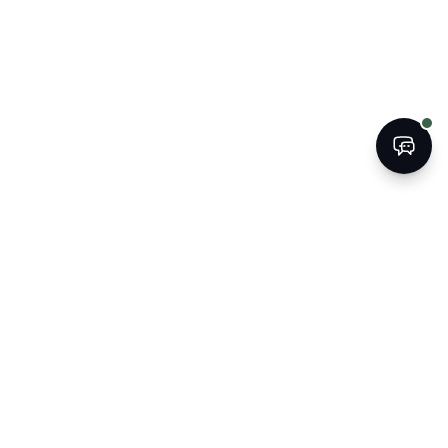
ЗАПИСАТЬСЯ
ПОЗВОНИТЬ
The Kogan Firm
ATTORNEYS AT LAW
Strategic legal counsel for South