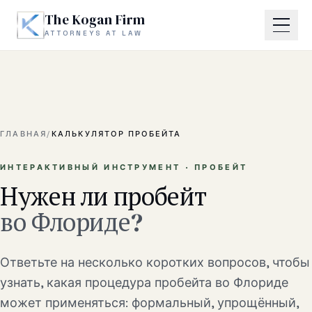
Skip to main content
The Kogan Firm
ATTORNEYS AT LAW
Главная
Обо мне
ГЛАВНАЯ
/
КАЛЬКУЛЯТОР ПРОБЕЙТА
Практика
ИНТЕРАКТИВНЫЙ ИНСТРУМЕНТ · ПРОБЕЙТ
Нужен ли пробейт
Наследство и пробейт
во Флориде?
Корпоративные сделки
Ответьте на несколько коротких вопросов, чтобы
Споры по недвижимости
узнать, какая процедура пробейта во Флориде
Деловые и договорные споры
может применяться: формальный, упрощённый,