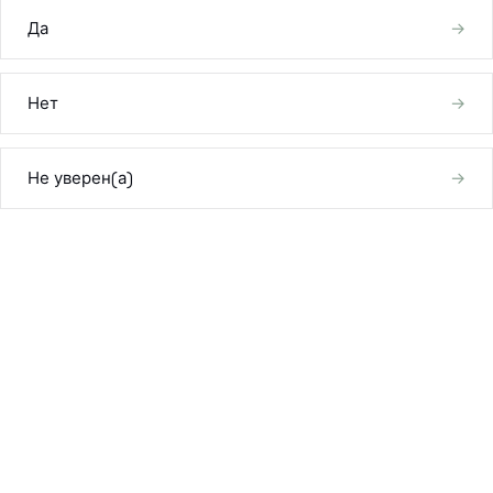
Да
→
Набор исполнителя завещания
Как выбрать адвоката
Нет
→
Контакты
Не уверен(а)
→
Поиск
(954) 281-8888
EN