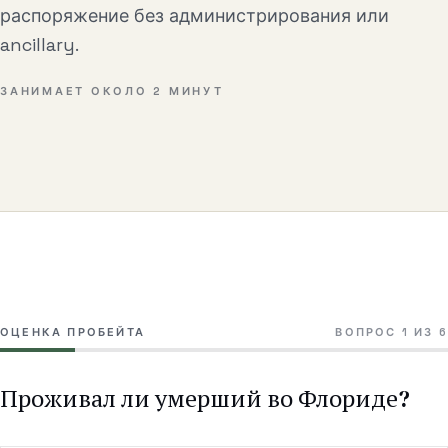
Общие коммерческие споры
распоряжение без администрирования или
ancillary.
Цены
ЗАНИМАЕТ ОКОЛО 2 МИНУТ
Ресурсы
Калькулятор пробейта
Калькулятор стоимости пробейта
Кто наследует без завещания?
Какой план наследства нужен?
ОЦЕНКА ПРОБЕЙТА
ВОПРОС
1
ИЗ
6
Чек-лист планирования
Проживал ли умерший во Флориде?
Сколько стоит пробейт
Набор по планированию наследства