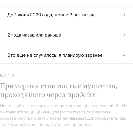
Набор исполнителя завещания
До 1 июля 2026 года, менее 2 лет назад
→
Как выбрать адвоката
2 года назад или раньше
→
Контакты
Это ещё не случилось, я планирую заранее
→
Поиск
(954) 281-8888
ШАГ 2
Примерная стоимость имущества,
EN
проходящего через пробейт
Используйте стоимость активов, проходящих через пробейт. Не
учитывайте защищённый дом (homestead), совместную
собственность и счета с назначенным выгодоприобретателем,
так как они обычно передаются вне пробейта.