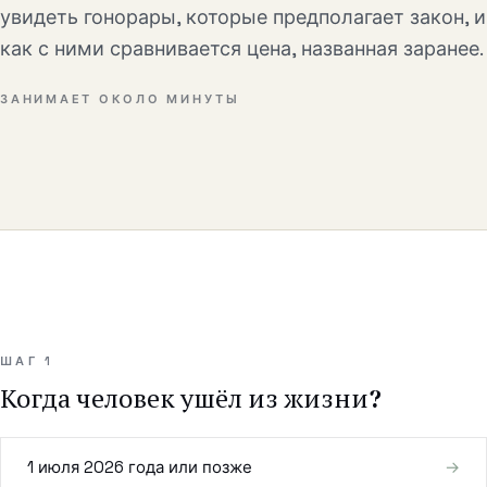
Общие коммерческие споры
увидеть гонорары, которые предполагает закон, и
как с ними сравнивается цена, названная заранее.
Цены
ЗАНИМАЕТ ОКОЛО МИНУТЫ
Ресурсы
Калькулятор пробейта
Калькулятор стоимости пробейта
Кто наследует без завещания?
Какой план наследства нужен?
ШАГ 1
Чек-лист планирования
Когда человек ушёл из жизни?
Сколько стоит пробейт
1 июля 2026 года или позже
→
Набор по планированию наследства