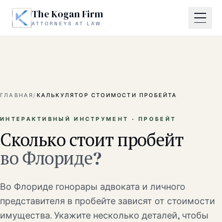
Skip to main content
The Kogan Firm
ATTORNEYS AT LAW
Главная
Обо мне
ГЛАВНАЯ
/
КАЛЬКУЛЯТОР СТОИМОСТИ ПРОБЕЙТА
Практика
ИНТЕРАКТИВНЫЙ ИНСТРУМЕНТ · ПРОБЕЙТ
Сколько стоит пробейт
Наследство и пробейт
во Флориде?
Корпоративные сделки
Во Флориде гонорары адвоката и личного
Споры по недвижимости
представителя в пробейте зависят от стоимости
Деловые и договорные споры
имущества. Укажите несколько деталей, чтобы